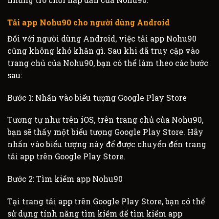
Tải app Nohu90 cho người dùng Android
Đối với người dùng Android, việc tải app Nohu90
cũng không khó khăn gì. Sau khi đã truy cập vào
trang chủ của Nohu90, bạn có thể làm theo các bước
sau:
Bước 1: Nhấn vào biểu tượng Google Play Store
Tương tự như trên iOS, trên trang chủ của Nohu90,
bạn sẽ thấy một biểu tượng Google Play Store. Hãy
nhấn vào biểu tượng này để được chuyển đến trang
tải app trên Google Play Store.
Bước 2: Tìm kiếm app Nohu90
Tại trang tải app trên Google Play Store, bạn có thể
sử dụng tính năng tìm kiếm để tìm kiếm app