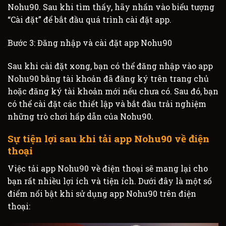
Nohu90. Sau khi tìm thấy, hãy nhấn vào biểu tượng
“Cài đặt” để bắt đầu quá trình cài đặt app.
Bước 3: Đăng nhập và cài đặt app Nohu90
Sau khi cài đặt xong, bạn có thể đăng nhập vào app
Nohu90 bằng tài khoản đã đăng ký trên trang chủ
hoặc đăng ký tài khoản mới nếu chưa có. Sau đó, bạn
có thể cài đặt các thiết lập và bắt đầu trải nghiệm
những trò chơi hấp dẫn của Nohu90.
Sự tiện lợi sau khi tải app Nohu90 về điện
thoại
Việc tải app Nohu90 về điện thoại sẽ mang lại cho
bạn rất nhiều lợi ích và tiện ích. Dưới đây là một số
điểm nổi bật khi sử dụng app Nohu90 trên điện
thoại: