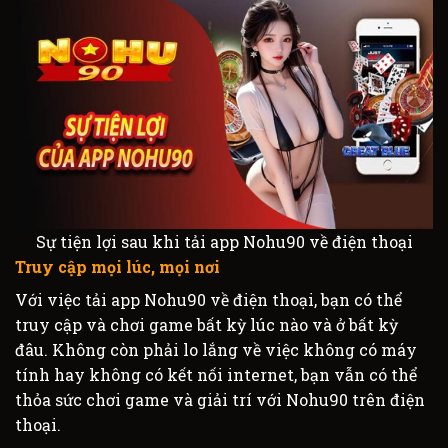
Sự tiện lợi sau khi tải app Nohu90 về điện thoại
Truy cập mọi lúc, mọi nơi
Với việc tải app Nohu90 về điện thoại, bạn có thể
truy cập và chơi game bất kỳ lúc nào và ở bất kỳ
đâu. Không còn phải lo lắng về việc không có máy
tính hay không có kết nối internet, bạn vẫn có thể
thỏa sức chơi game và giải trí với Nohu90 trên điện
thoại.