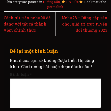
This entry was posted in
Hướng Dẫn
,
TIN TỨC
. Bookmark the
permalink
.
Cách rút tiền nohu90 dễ
Nohu28 – Đẳng cấp sân
dàng với tất cả thành
chơi giải trí trực tuyến
viên chính thức
đổi thưởng 2023
Để lại một bình luận
Email của bạn sẽ không được hiển thị công
khai.
Các trường bắt buộc được đánh dấu
*
Bình luận
*