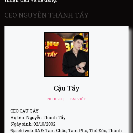
CEO NGUYỄN THÀNH TẨY
Cậu Tẩy
NOHU90
|
+ BÀI VIẾT
CEO CẬU TẨY
Họ tên: Nguyễn Thành Tẩy
Ngày sinh: 02/10/2002
Địa chỉ web: 3A Đ. Tam Châu, Tam Phú, Thủ Đức, Thành