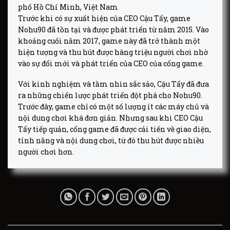
phố Hồ Chí Minh, Việt Nam
Trước khi có sự xuất hiện của CEO Cậu Tẩy, game
Nohu90 đã tồn tại và được phát triển từ năm 2015. Vào
khoảng cuối năm 2017, game này đã trở thành một
hiện tượng và thu hút được hàng triệu người chơi nhờ
vào sự đổi mới và phát triển của CEO của cổng game.
Với kinh nghiệm và tầm nhìn sắc sảo, Cậu Tẩy đã đưa
ra những chiến lược phát triển đột phá cho Nohu90.
Trước đây, game chỉ có một số lượng ít các máy chủ và
nội dung chơi khá đơn giản. Nhưng sau khi CEO Cậu
Tẩy tiếp quản, cổng game đã được cải tiến về giao diện,
tính năng và nội dung chơi, từ đó thu hút được nhiều
người chơi hơn.