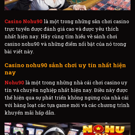
Casino Nohu90
là một trong những sân chơi casino
trực tuyến được đánh giá cao và được yêu thích
nhất hiện nay. Hãy cùng tìm hiểu về sảnh chơi
casino nohu90 và những điểm nổi bật của nó trong
bài viết này.
Casino nohu90 sảnh chơi uy tín nhất hiện
nay
Nohu90
là một trong những nhà cái chơi casino uy
tín và chuyên nghiệp nhất hiện nay. Điều này được
thể hiện qua sự phát triển không ngừng của nhà cái
với hàng loạt các tựa game mới và các chương trình
khuyến mãi hấp dẫn.