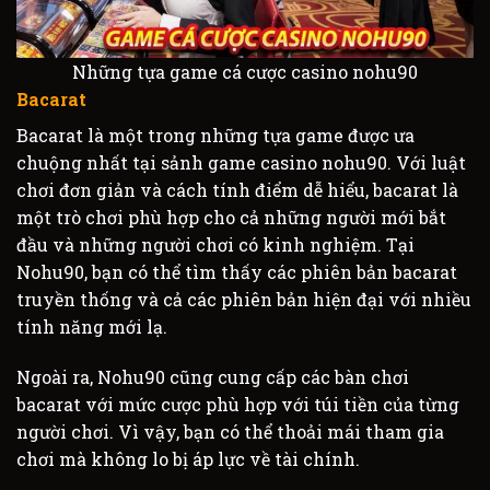
Những tựa game cá cược casino nohu90
Bacarat
Bacarat là một trong những tựa game được ưa
chuộng nhất tại sảnh game casino nohu90. Với luật
chơi đơn giản và cách tính điểm dễ hiểu, bacarat là
một trò chơi phù hợp cho cả những người mới bắt
đầu và những người chơi có kinh nghiệm. Tại
Nohu90, bạn có thể tìm thấy các phiên bản bacarat
truyền thống và cả các phiên bản hiện đại với nhiều
tính năng mới lạ.
Ngoài ra, Nohu90 cũng cung cấp các bàn chơi
bacarat với mức cược phù hợp với túi tiền của từng
người chơi. Vì vậy, bạn có thể thoải mái tham gia
chơi mà không lo bị áp lực về tài chính.