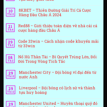
8KBET – Thiên Đường Giải Trí Cá Cược
10
Th11
Hàng Đầu Châu Á 2024
Red88 – Giới thiệu toàn diện về nhà cái cá
21
Th4
cược hàng đầu Châu Á
Code 33win – Cách nhận code khuyến mãi
29
Th2
từ 33win
Nổ Hũ Thần Tài – Bí Quyết Trúng Lớn, Đổi
08
Th2
Đời Trong Vòng Tích Tắc
Manchester City – Đội bóng vĩ đại đến từ
29
Th12
nước Anh
Liverpool – Đội bóng có lịch sử và thành
29
Th12
tựu huy hoàng
Manchester United – Huyền thoại quỷ đỏ
29