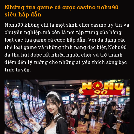
Những tựa game cá cược casino nohu90
siêu hấp dẫn
Nohu90 không chỉ là một sảnh chơi casino uy tín và
chuyên nghiệp, mà còn là nơi tập trung của hàng
loạt các tựa game cá cược hấp dẫn. Với đa dạng các
thể loại game và những tính năng đặc biệt, Nohu90
đã thu hút được rất nhiều người chơi và trở thành
điểm đến lý tưởng cho những ai yêu thích sòng bạc
trực tuyến.