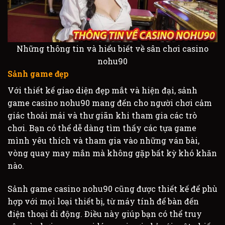
Những thông tin và hiểu biết về sân chơi casino
nohu90
Sảnh game đẹp
Với thiết kế giao diện đẹp mắt và hiện đại, sảnh
game casino nohu90 mang đến cho người chơi cảm
giác thoải mái và thư giãn khi tham gia các trò
chơi. Bạn có thể dễ dàng tìm thấy các tựa game
mình yêu thích và tham gia vào những ván bài,
vòng quay may mắn mà không gặp bất kỳ khó khăn
nào.
Sảnh game casino nohu90 cũng được thiết kế để phù
hợp với mọi loại thiết bị, từ máy tính để bàn đến
điện thoại di động. Điều này giúp bạn có thể truy