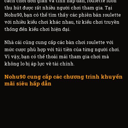
cách chơi đơn giản và tính hấp dẫn, roulette luôn
thu hút được rất nhiều người chơi tham gia. Tại
Nohu90, bạn có thể tìm thấy các phiên bản roulette
với nhiều kiểu chơi khác nhau, từ kiểu chơi truyền
thống đến kiểu chơi hiện đại.
Nhà cái cũng cung cấp các bàn chơi roulette với
mức cược phù hợp với túi tiền của từng người chơi.
Vì vậy, bạn có thể thoải mái tham gia chơi mà
không lo bị áp lực về tài chính.
Nohu90 cung cấp các chương trình khuyến
mãi siêu hấp dẫn