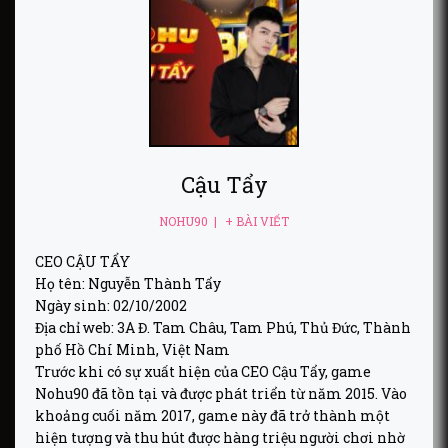
Cậu Tẩy
NOHU90
|
+ BÀI VIẾT
CEO CẬU TẨY
Họ tên: Nguyễn Thành Tẩy
Ngày sinh: 02/10/2002
Địa chỉ web: 3A Đ. Tam Châu, Tam Phú, Thủ Đức, Thành
phố Hồ Chí Minh, Việt Nam
Trước khi có sự xuất hiện của CEO Cậu Tẩy, game
Nohu90 đã tồn tại và được phát triển từ năm 2015. Vào
khoảng cuối năm 2017, game này đã trở thành một
hiện tượng và thu hút được hàng triệu người chơi nhờ