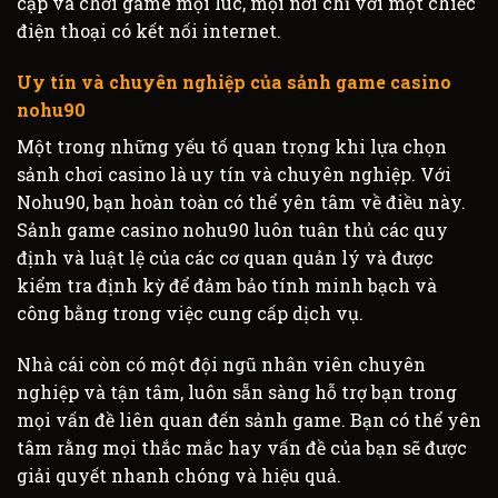
cập và chơi game mọi lúc, mọi nơi chỉ với một chiếc
điện thoại có kết nối internet.
Uy tín và chuyên nghiệp của sảnh game casino
nohu90
Một trong những yếu tố quan trọng khi lựa chọn
sảnh chơi casino là uy tín và chuyên nghiệp. Với
Nohu90, bạn hoàn toàn có thể yên tâm về điều này.
Sảnh game casino nohu90 luôn tuân thủ các quy
định và luật lệ của các cơ quan quản lý và được
kiểm tra định kỳ để đảm bảo tính minh bạch và
công bằng trong việc cung cấp dịch vụ.
Nhà cái còn có một đội ngũ nhân viên chuyên
nghiệp và tận tâm, luôn sẵn sàng hỗ trợ bạn trong
mọi vấn đề liên quan đến sảnh game. Bạn có thể yên
tâm rằng mọi thắc mắc hay vấn đề của bạn sẽ được
giải quyết nhanh chóng và hiệu quả.