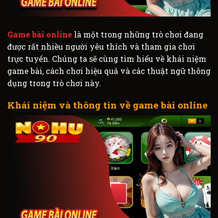
Game bài online
là một trong những trò chơi đang
được rất nhiều người yêu thích và tham gia chơi
trực tuyến. Chúng ta sẽ cùng tìm hiểu về khái niệm
game bài, cách chơi hiệu quả và các thuật ngữ thông
dụng trong trò chơi này.
Khái niệm và thông tin về game bài online