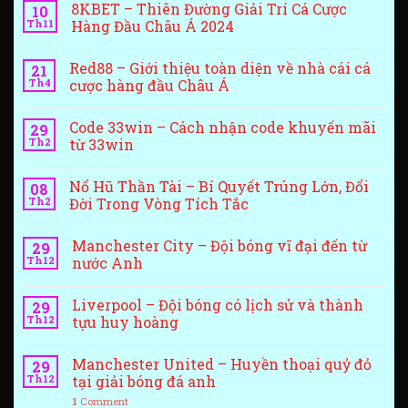
8KBET – Thiên Đường Giải Trí Cá Cược
10
Th11
Hàng Đầu Châu Á 2024
Red88 – Giới thiệu toàn diện về nhà cái cá
21
Th4
cược hàng đầu Châu Á
Code 33win – Cách nhận code khuyến mãi
29
Th2
từ 33win
Nổ Hũ Thần Tài – Bí Quyết Trúng Lớn, Đổi
08
Th2
Đời Trong Vòng Tích Tắc
Manchester City – Đội bóng vĩ đại đến từ
29
Th12
nước Anh
Liverpool – Đội bóng có lịch sử và thành
29
Th12
tựu huy hoàng
Manchester United – Huyền thoại quỷ đỏ
29
Th12
tại giải bóng đá anh
1
Comment