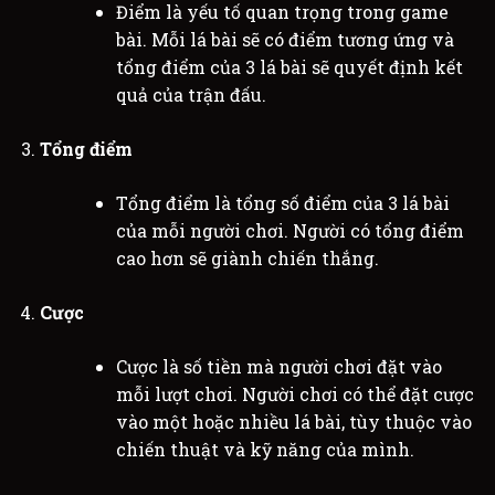
Điểm là yếu tố quan trọng trong game
bài. Mỗi lá bài sẽ có điểm tương ứng và
tổng điểm của 3 lá bài sẽ quyết định kết
quả của trận đấu.
Tổng điểm
Tổng điểm là tổng số điểm của 3 lá bài
của mỗi người chơi. Người có tổng điểm
cao hơn sẽ giành chiến thắng.
Cược
Cược là số tiền mà người chơi đặt vào
mỗi lượt chơi. Người chơi có thể đặt cược
vào một hoặc nhiều lá bài, tùy thuộc vào
chiến thuật và kỹ năng của mình.