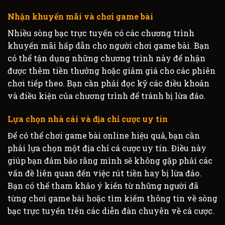
Nhận khuyến mãi và chơi game bài
Nhiều sòng bạc trực tuyến có các chương trình
khuyến mãi hấp dẫn cho người chơi game bài. Bạn
có thể tận dụng những chương trình này để nhận
được thêm tiền thưởng hoặc giảm giá cho các phiên
chơi tiếp theo. Bạn cần phải đọc kỹ các điều khoản
và điều kiện của chương trình để tránh bị lừa đảo.
Lựa chọn nhà cái và địa chỉ cược uy tín
Để có thể chơi game bài online hiệu quả, bạn cần
phải lựa chọn một địa chỉ cá cược uy tín. Điều này
giúp bạn đảm bảo rằng mình sẽ không gặp phải các
vấn đề liên quan đến việc rút tiền hay bị lừa đảo.
Bạn có thể tham khảo ý kiến từ những người đã
từng chơi game bài hoặc tìm kiếm thông tin về sòng
bạc trực tuyến trên các diễn đàn chuyên về cá cược.