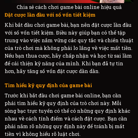
Chia sẻ cách chơi game bài online hiệu quả
Đặt cược lần đầu với số vốn tiết kiệm
Khi bắt đầu chơi game bài, bạn nên đặt cược lần đầu
với số vốn tiết kiệm. Điều này giúp bạn có thể tập
trung vào việc nắm vững các quy tắc và chiến thuật
của trò chơi mà không phải lo lắng về việc mất tiền.
Nếu bạn thua cược, hãy chấp nhận và học từ sai lầm
để cải thiện kỹ năng của mình. Khi bạn đã tự tin
hơn, hãy tăng số vốn đặt cược dần dần.
Tìm hiểu kỹ quy định của game bài
Trước khi bắt đầu chơi game bài online, bạn cần
phải tìm hiểu kỹ quy định của trò chơi này. Mỗi
sòng bạc trực tuyến có thể có những quy định khác
nhau về cách tính điểm và cách đặt cược. Bạn cần
phải nắm rõ những quy định này để tránh bị mất
tiền vì không hiểu rõ luật chơi.