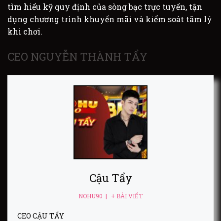
tìm hiểu kỹ quy định của sòng bạc trực tuyến, tận
dụng chương trình khuyến mãi và kiểm soát tâm lý
khi chơi.
CEO NGUYỄN THÀNH TẨY
Cậu Tẩy
NOHU90
|
+ BÀI VIẾT
CEO CẬU TẨY