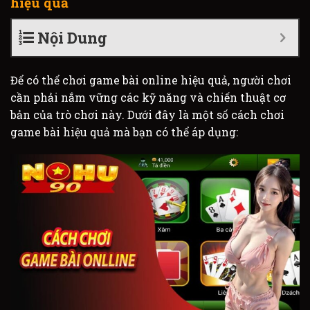
hiệu quả
Nội Dung
Để có thể chơi game bài online hiệu quả, người chơi
cần phải nắm vững các kỹ năng và chiến thuật cơ
bản của trò chơi này. Dưới đây là một số cách chơi
game bài hiệu quả mà bạn có thể áp dụng: