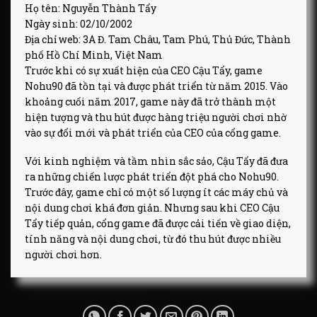
Họ tên: Nguyễn Thành Tẩy
Ngày sinh: 02/10/2002
Địa chỉ web: 3A Đ. Tam Châu, Tam Phú, Thủ Đức, Thành
phố Hồ Chí Minh, Việt Nam
Trước khi có sự xuất hiện của CEO Cậu Tẩy, game
Nohu90 đã tồn tại và được phát triển từ năm 2015. Vào
khoảng cuối năm 2017, game này đã trở thành một
hiện tượng và thu hút được hàng triệu người chơi nhờ
vào sự đổi mới và phát triển của CEO của cổng game.
Với kinh nghiệm và tầm nhìn sắc sảo, Cậu Tẩy đã đưa
ra những chiến lược phát triển đột phá cho Nohu90.
Trước đây, game chỉ có một số lượng ít các máy chủ và
nội dung chơi khá đơn giản. Nhưng sau khi CEO Cậu
Tẩy tiếp quản, cổng game đã được cải tiến về giao diện,
tính năng và nội dung chơi, từ đó thu hút được nhiều
người chơi hơn.