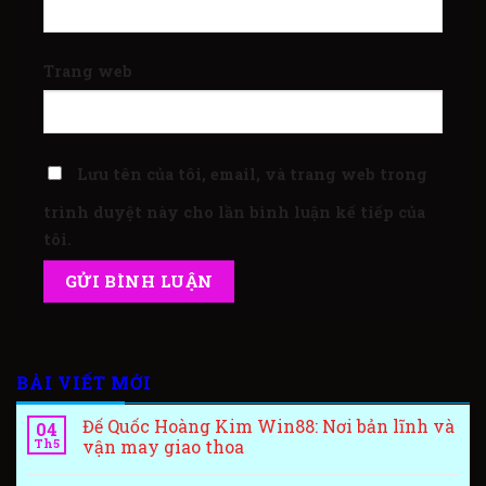
Trang web
Lưu tên của tôi, email, và trang web trong
trình duyệt này cho lần bình luận kế tiếp của
tôi.
BÀI VIẾT MỚI
Đế Quốc Hoàng Kim Win88: Nơi bản lĩnh và
04
Th5
vận may giao thoa