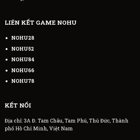
LIÊN KẾT GAME NOHU
NOHU28
NOHU52
NOHU84
NOHU66
NOHU78
KẾT NỐI
Địa chỉ:
3A Đ. Tam Châu, Tam Phú, Thủ Đức, Thành
phố Hồ Chí Minh, Việt Nam