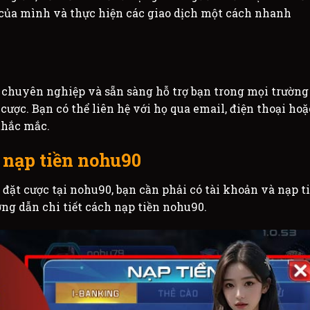
 của mình và thực hiện các giao dịch một cách nhanh
 chuyên nghiệp và sẵn sàng hỗ trợ bạn trong mọi trường
cược. Bạn có thể liên hệ với họ qua email, điện thoại hoặ
thắc mắc.
 nạp tiền nohu90
 đặt cược tại nohu90, bạn cần phải có tài khoản và nạp t
ớng dẫn chi tiết cách nạp tiền nohu90.