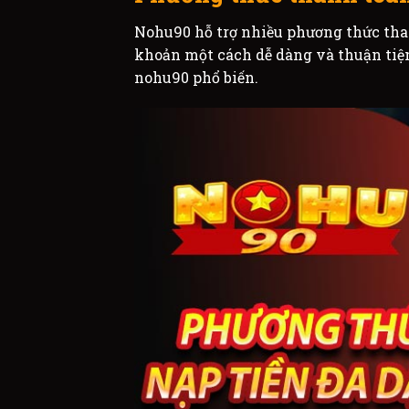
Nohu90 hỗ trợ nhiều phương thức than
khoản một cách dễ dàng và thuận tiện
nohu90 phổ biến.