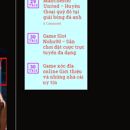
Manchester
29
Th12
United – Huyền
thoại quỷ đỏ tại
giải bóng đá anh
1
Comment
Game Slot
30
Th11
Nohu90 – Sân
chơi đặt cược trực
tuyến đa dạng.
Game xóc đĩa
30
Th11
online Giới thiệu
và những nhà cái
uy tín