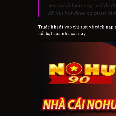
yêu thích hiện nay. Với đa d
đã thu hút được sự quan tâm
Trước khi đi vào chi tiết về cách nạ
nổi bật của nhà cái này.