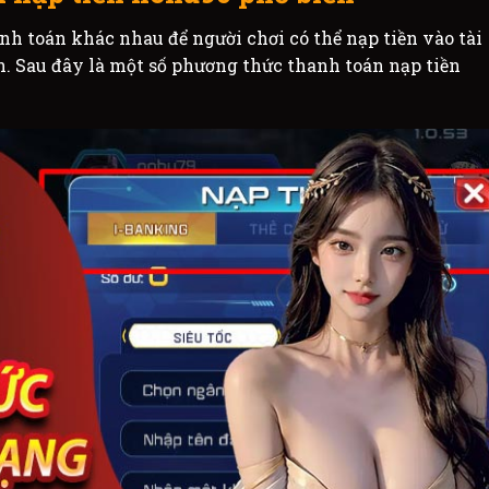
h toán khác nhau để người chơi có thể nạp tiền vào tài
. Sau đây là một số phương thức thanh toán nạp tiền