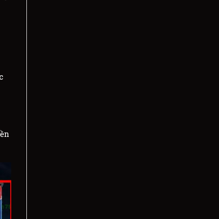
c
iền